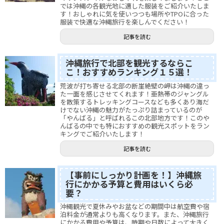
では沖縄の各観光地に適した服装をご紹介いたしま
す！おしゃれに気を使いつつも場所やTPOに合った
服装で快適な沖縄旅行を楽しんでください！
記事を読む
沖縄旅行で北部を観光するならこ
こ！おすすめランキング１５選！
荒波が打ち寄せる北部の断崖絶壁の岬は沖縄の違っ
た一面を感じさせてくれます！亜熱帯のジャングル
を散策するトレッキングコースなども多くあり海だ
けでない沖縄の魅力がたっぷり詰まっているのが
「やんばる」と呼ばれるこの北部地方です！このや
んばるの中でも特におすすめの観光スポットをラン
キングでご紹介いたします！
記事を読む
【事前にしっかり計画を！】沖縄旅
行にかかる予算と費用はいくら必
要？
沖縄観光で夏休みやお盆などの期間中は航空費や宿
泊料金が通常よりも高くなります。また、沖縄旅行
にかかる費用や予算は、時期や日数によって大きく