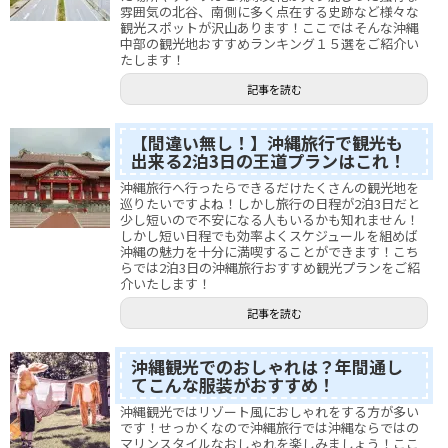
雰囲気の北谷、南側に多く点在する史跡など様々な
観光スポットが沢山あります！ここではそんな沖縄
中部の観光地おすすめランキング１５選をご紹介い
たします！
記事を読む
【間違い無し！】沖縄旅行で観光も
出来る2泊3日の王道プランはこれ！
沖縄旅行へ行ったらできるだけたくさんの観光地を
巡りたいですよね！しかし旅行の日程が2泊3日だと
少し短いので不安になる人もいるかも知れません！
しかし短い日程でも効率よくスケジュールを組めば
沖縄の魅力を十分に満喫することができます！こち
らでは2泊3日の沖縄旅行おすすめ観光プランをご紹
介いたします！
記事を読む
沖縄観光でのおしゃれは？年間通し
てこんな服装がおすすめ！
沖縄観光ではリゾート風におしゃれをする方が多い
です！せっかくなので沖縄旅行では沖縄ならではの
マリンスタイルなおしゃれを楽しみましょう！ここ