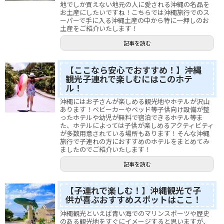
地でしか買えない地元の人に愛される沖縄の名品を
お土産にしたいですね！こちらでは沖縄旅行でのス
ーパーで手に入る沖縄土産の中から特に一押しのお
土産をご紹介いたします！
記事を読む
【ここなら安心でおすすめ！】沖縄
観光子連れで楽しむにはこのホテ
ル！
沖縄にはお子さんが楽しめる観光地やホテルが沢山
あります！ベビーカーやベッド等子供向け設備が整
ったホテルや幼児が無料で宿泊できるホテル等ま
た、ホテルによっては子供が楽しめるアクティビティ
が多数用意されている場所もあります！そんな沖縄
旅行で子連れの方におすすめのホテルをまとめてみ
ましたのでご紹介いたします！
記事を読む
【子連れで楽しむ！】沖縄観光で子
供が喜ぶおすすめスポットはここ！
沖縄観光といえば青い海でのマリンスポーツや歴史
のある観光地をすぐにイメージすると思いますが、