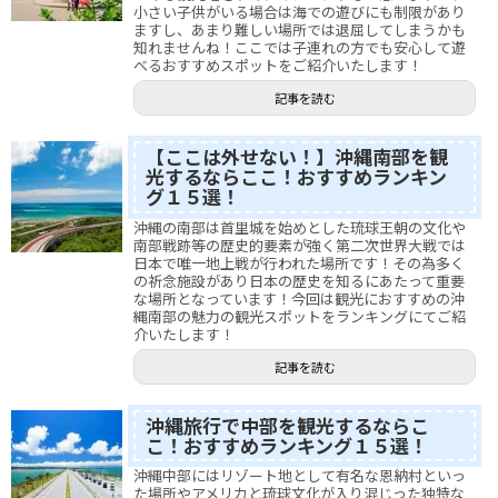
小さい子供がいる場合は海での遊びにも制限があり
ますし、あまり難しい場所では退屈してしまうかも
知れませんね！ここでは子連れの方でも安心して遊
べるおすすめスポットをご紹介いたします！
記事を読む
【ここは外せない！】沖縄南部を観
光するならここ！おすすめランキン
グ１５選！
沖縄の南部は首里城を始めとした琉球王朝の文化や
南部戦跡等の歴史的要素が強く第二次世界大戦では
日本で唯一地上戦が行われた場所です！その為多く
の祈念施設があり日本の歴史を知るにあたって重要
な場所となっています！今回は観光におすすめの沖
縄南部の魅力の観光スポットをランキングにてご紹
介いたします！
記事を読む
沖縄旅行で中部を観光するならこ
こ！おすすめランキング１５選！
沖縄中部にはリゾート地として有名な恩納村といっ
た場所やアメリカと琉球文化が入り混じった独特な