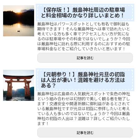
【保存版！】厳島神社周辺の駐車場
と料金相場のかなり詳しいまとめ！
厳島神社はパワースポットとしても有名で御利益も
期待できます！そんな厳島神社へは車で訪れたいと
考えている方も多く車でアクセスしたい方が気にな
るのは駐車場やその料金ではないでしょうか？今回
は厳島神社に訪れる際に利用するのにおすすめの駐
車場料金などをご紹介していきたいと思います！
記事を読む
【元朝参り！】厳島神社元旦の初詣
は人出が凄い！混雑を避ける方法は
ある？
厳島神社は広島県の人気観光スポットで朱色の神社
という組み合わせは幻想的で美しく観る者を魅了し
ます！交通安全や開運祈願に御利益があるとされて
いる厳島神社ですが元旦は初詣に参拝したいと考え
ている人も多いのではないでしょうか？今回は厳島
神社の初詣の人出は？混雑は？詳しくご紹介いたし
ます！
記事を読む