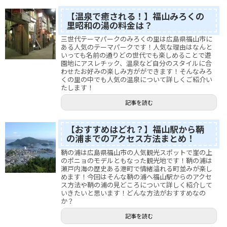
【温泉で癒される！】福山みろくの
里昭和の湯の料金は？
三世代テーマパークのみろくの里は広島県福山市に
ある人気のテーマパークです！人気な理由はなんと
いっても名前の通りどの世代でも楽しめることで遊
園地にアスレチック、温泉など自分のスタイルに合
わせたお好みの楽しみ方がができます！そんなみろ
くの里の中でも人気の温泉について詳しくご紹介い
たします！
記事を読む
【おすすめはどれ？】福山駅から鞆
の浦までのアクセス方法まとめ！
鞆の浦は広島県福山市の人気観光スポットで崖の上
のポニョのモデルともなった観光地です！鞆の浦は
瀬戸内海の歴史ある港町で情緒溢れる町並みが楽し
めます！今回はそんな鞆の浦へ福山駅からのアクセ
ス方法や鞆の浦の見どころについて詳しく紹介して
いきたいと思います！どんな方法がおすすめなの
か？
記事を読む