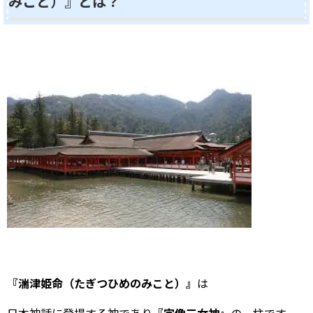
みこと）』とは？
『湍津姫命（たぎつひめのみこと）』
は