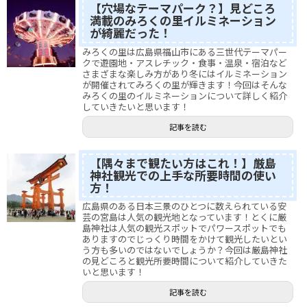
【穴場なテーマパーク？】見どころ
満載のみろくの里イルミネーション
が綺麗だった！
みろくの里は広島県福山市にある三世代テーマパー
クで遊園地・アスレチック・食事・温泉・宿泊など
さまざまな楽しみ方があり冬にはイルミネーション
が開催されてみろくの里が輝きます！今回はそんな
みろくの里のイルミネーションについて詳しく紹介
していきたいと思います！
記事を読む
【隅々まで観たい方はこれ！】厳島
神社観光での上手な所要時間の使い
方！
広島県のある日本三景のひとつに数えられている安
芸の宮島は人気の観光地となっています！とくに厳
島神社は人気の観光スポットでパワースポットでも
ありますのでじっくり時間をかけて観光したいとい
う方も多いのではないでしょうか？今回は厳島神社
の見どころと観光所要時間について紹介していきた
いと思います！
記事を読む