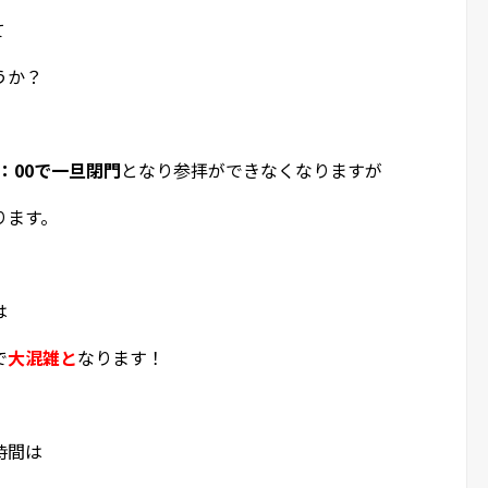
て
うか？
：00で一旦閉門
となり参拝ができなくなりますが
ります。
は
で
大混雑と
なります！
時間は