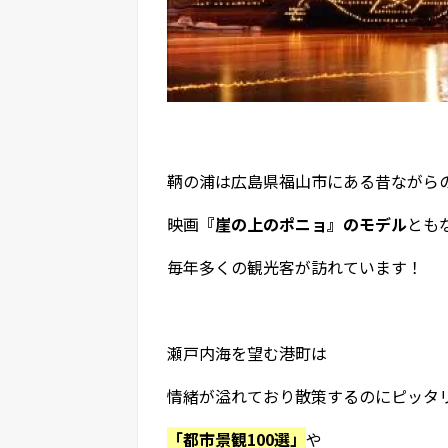
鞆の浦は広島県福山市にある昔ながら
映画
『崖の上のポニョ』のモデル
とも
毎年多くの観光客が訪れています！
瀬戸内海を望む港町は
情緒が溢れており散策するのにピッタ
「都市景観100選」
や