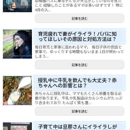
幼稚園バスに乗る子どもが大泣きしているのを見た
こと 経験したことがあるママは多いはずです！ 特に
4月の入...
記事を読む
育児疲れで妻がイライラ！パパに知
ってほしいその原因と対処方法は？
毎日育児と家事に追われるママ。 毎日子供の世話と
家事で、ゆっくりする時間もないまま 1日が終わって
しまう...
記事を読む
授乳中に牛乳を飲んでも大丈夫？赤
ちゃんへの影響とは？
赤ちゃんに授乳中は、ママもたくさん栄養を取る必
要があります。 牛乳や乳製品はカルシウムがたっぷ
り含まれており たんぱく質も豊...
記事を読む
子育て中は旦那さんにイライラしが