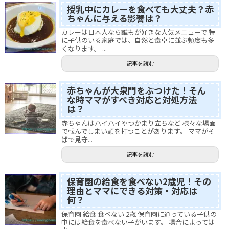
授乳中にカレーを食べても大丈夫？赤
ちゃんに与える影響は？
カレーは日本人なら誰もが好きな人気メニューで 特
に子供のいる家庭では、自然と食卓に並ぶ頻度も多
くなります。 ...
記事を読む
赤ちゃんが大泉門をぶつけた！そん
な時ママがすべき対応と対処方法
は？
赤ちゃんはハイハイやつかまり立ちなど 様々な場面
で転んでしまい頭を打つことがあります。 ママがそ
ばで見守...
記事を読む
保育園の給食を食べない2歳児！その
理由とママにできる対策・対応は
何？
保育園 給食 食べない 2歳 保育園に通っている子供の
中には給食を食べない子がいます。 場合によっては